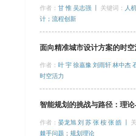
作者：
甘 惟 吴志强 丨
关键词：
人
计；流程创新
面向精准城市设计方案的时空
作者：
叶 宇 徐嘉豫 刘雨轩 林中杰 
时空活力
智能规划的挑战与路径：理论
作者：
晏龙旭 刘 苏 张 桉 张 皓 丨
棘手问题；规划理论