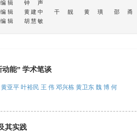
编辑
钟声
编辑
黄建中
干靓
黄璜
邵甬
编辑
胡慧敏
动能” 学术笔谈
黄亚平 叶裕民 王 伟 邓兴栋 黄卫东 魏 博 何
及其实践