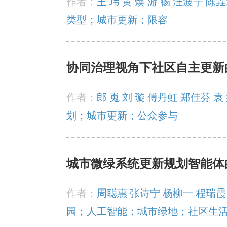
作者：
王 玮 黄 焕 游 畅 汪波宁 陈
类型；城市更新；限容
协同治理视角下社区自主更新
作者：
郎 嵬 刘 璇 傅丹虹 郑佳芬 袁
划；城市更新；公众参与
城市微绿系统更新规划智能体
作者：
周聪惠 张诗宁 杨柳一 程瑞霞
园；人工智能；城市绿地；社区生