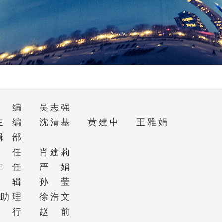
编
吴志强
主编
沈清基
黄建中
王雅娟
辑部
任
肖建莉
主任
严娟
辑
孙莹
助理
徐浩文
行
赵前