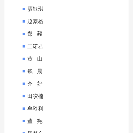
廖钰琪
赵豪格
郑 毅
王诺君
黄 山
钱 晨
齐 好
田皎楠
牟玲利
董 尧