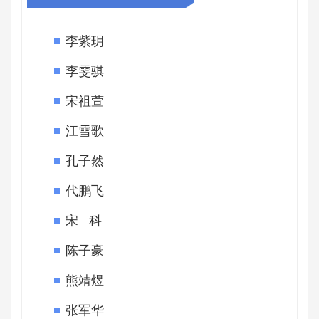
李紫玥
李雯骐
宋祖萱
江雪歌
孔子然
代鹏飞
宋 科
陈子豪
熊靖煜
张军华