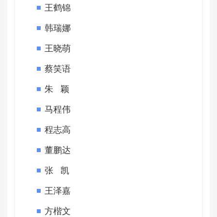
王鹤锦
韩瑞娜
王晓萌
蔡笑语
朱 颖
马程伟
程志高
董鹏达
张 凯
王泽嘉
方楷文