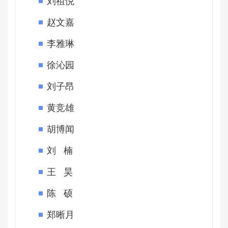
刘祖悦
赵文嘉
李雅琳
徐沁园
刘子昂
黄竞雄
胡博闻
刘 楠
王 昊
陈 硕
郑晰月