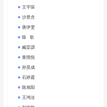
王宇琛
沙昱含
唐伊雯
陈 歌
臧娈譞
黄雨悦
孙昊成
石婷霆
陈旭阳
王鸿汝