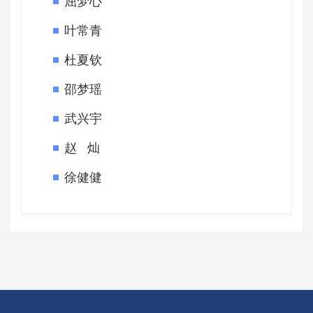
屈梦心
叶常青
杜夏钦
邵梦瑶
武兴宇
赵 灿
徐健健