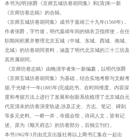
本书为[明]张爵《京师五城坊巷胡同集》和[清]朱一新
《京师坊巷志稿》的合辑。
《京师五城坊巷胡同集》成书于嘉靖三十九年(1560年)，
作者张爵，字竹坡，明代嘉靖年间的锦衣卫指挥使，在任
职期间积累并整理北京五城（中城、东城、西城、南城、
北城）的坊巷胡同资料，涵盖了明代北京城的三十三坊及
其所属胡同。
《京师坊巷志稿》由晚清学者朱一新编纂，以明代张爵
《京师五城坊巷胡同集》为基础，结合实地考察与文献考
据,于光绪十一年(1885年)完成此书。在时间维度、内容深
度和考据方法上进行了发展和创新系统梳理了北京城自元
代至清末的坊巷演变轨迹,涉及正史、方志、笔记、碑刻
等多元史料。一桥一井，寺观会馆，诗词人文，皆有记
述。原为《顺天府志》的坊巷部分，后独立刊行。
本书1962年3月由北京出版社
将以上两书汇集在一起出