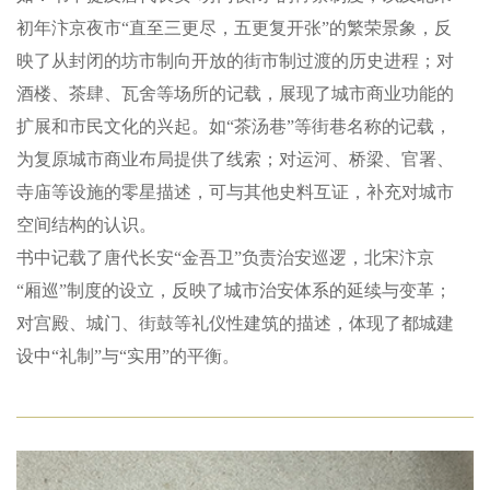
初年汴京夜市“直至三更尽，五更复开张”的繁荣景象，反
映了从封闭的坊市制向开放的街市制过渡的历史进程；对
酒楼、茶肆、瓦舍等场所的记载，展现了城市商业功能的
扩展和市民文化的兴起。如“茶汤巷”等街巷名称的记载，
为复原城市商业布局提供了线索；对运河、桥梁、官署、
寺庙等设施的零星描述，可与其他史料互证，补充对城市
空间结构的认识。
书中记载了唐代长安“金吾卫”负责治安巡逻，北宋汴京
“厢巡”制度的设立，反映了城市治安体系的延续与变革；
对宫殿、城门、街鼓等礼仪性建筑的描述，体现了都城建
设中“礼制”与“实用”的平衡。