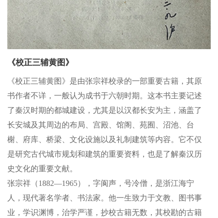
《校正三辅黄图》
《校正三辅黄图》是由张宗祥校录的一部重要古籍，其原
书作者不详，一般认为成书于六朝时期。这本书主要记述
了秦汉时期的都城建设，尤其是以汉都长安为主，涵盖了
长安城及其周边的布局、宫殿、馆阁、苑囿、沼池、台
榭、府库、桥梁、文化设施以及礼制建筑等内容。它不仅
是研究古代城市规划和建筑的重要资料，也是了解秦汉历
史文化的重要文献。
张宗祥（1882—1965），字阆声，号冷僧，是浙江海宁
人，现代著名学者、书法家。他一生致力于文教、图书事
业，学识渊博，治学严谨，抄校古籍无数，其校勘的古籍