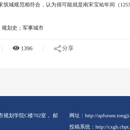
筑城规范相符合，认为很可能就是南宋宝祐年间（1253—
；规划史；军事城市
|
1396
|
分享
规划学院C楼702室， 邮
网址：http://upforum.tongji.
投稿系统：http://cxgh.cb