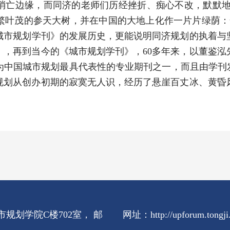
亡边缘，而同济的老师们历经挫折、痴心不改，默默地坚
繁叶茂的参天大树，并在中国的大地上化作一片片绿荫：全
市规划学刊》的发展历史，更能说明同济规划的执着与坚
》，再到当今的《城市规划学刊》，60多年来，以董鉴泓
为中国城市规划最具代表性的专业期刊之一，而且由学刊发
规划从创办初期的寂寞无人识，经历了悬崖百丈冰、黄昏
规划学院C楼702室， 邮
网址：http://upforum.tongji.