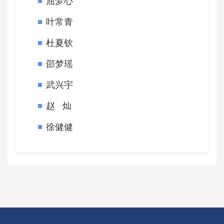
屈梦心
叶常青
杜夏钦
邵梦瑶
武兴宇
赵 灿
徐健健