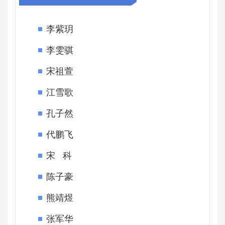
李紫玥
李雯骐
宋祖萱
江雪歌
孔子然
代鹏飞
宋 科
陈子豪
熊靖煜
张军华