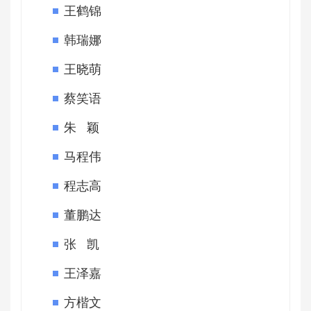
王鹤锦
韩瑞娜
王晓萌
蔡笑语
朱 颖
马程伟
程志高
董鹏达
张 凯
王泽嘉
方楷文