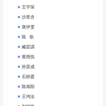
王宇琛
沙昱含
唐伊雯
陈 歌
臧娈譞
黄雨悦
孙昊成
石婷霆
陈旭阳
王鸿汝