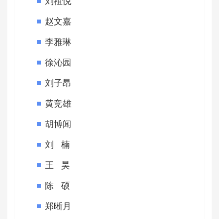
刘祖悦
赵文嘉
李雅琳
徐沁园
刘子昂
黄竞雄
胡博闻
刘 楠
王 昊
陈 硕
郑晰月