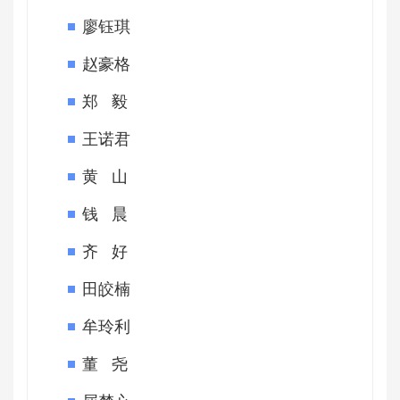
廖钰琪
赵豪格
郑 毅
王诺君
黄 山
钱 晨
齐 好
田皎楠
牟玲利
董 尧