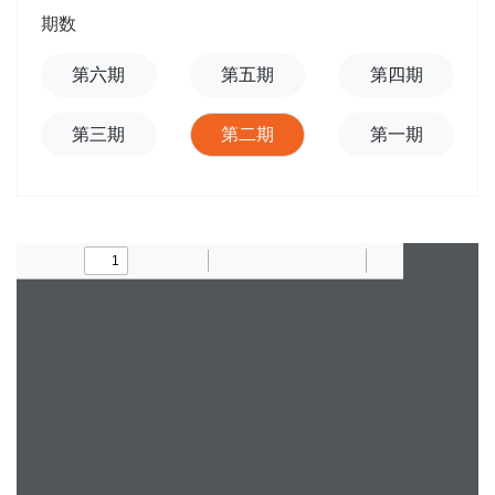
期数
第六期
第五期
第四期
第三期
第二期
第一期
Toggle
Find
Zoom
Zoom
Text
Draw
Add
Tools
Sidebar
Out
In
or
edit
images