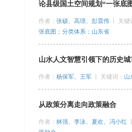
论县级国土空间规划“一张底
作者：
张硕、高璟、彭震伟
丨
关键
张底图；分类体系；山东省
山水人文智慧引领下的历史城
作者：
杨保军、王军
丨
关键词：
山
从政策分离走向政策融合
作者：
林强、李泳、夏欢、冯小红