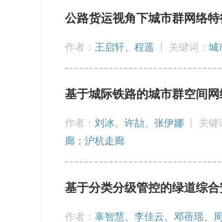
公路货运视角下城市群网络特
作者：
王启轩、程遥
丨
关键词：
城
基于城际铁路的城市群空间网
作者：
刘冰、许劼、张伊娜
丨
关键
廊；沪杭走廊
基于分类分级管控的绿道综合
作者：
辜智慧、李佳云、邓蓓瑶、