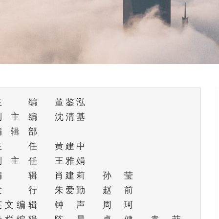
主编
董鉴泓
副主编
沈清基
编辑部
主任
黄建中
副主任
王雅娟
编辑
肖建莉
孙莹
发行
朱爱勤
赵前
英文编辑
钟声
周珂