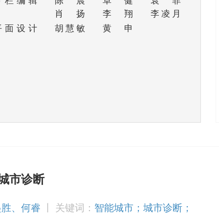
专栏编辑
陈晨
卓健
袁菲
肖扬
李翔
李凌月
平面设计
胡慧敏
黄申
城市诊断
起胜、何睿
丨
关键词：
智能城市；城市诊断；