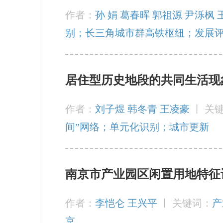
作者：
孙 娟 葛春晖 郭祖源 尹泺枫
别；长三角城市群高铁枢纽；发展
居住型历史地段的共同生活现
作者：
刘子煜 韩冬青 王凌豪
丨
关
间”网络；单元化识别；城市更新
南京市产业园区闲置用地特征
作者：
李恺仑 王兴平
丨
关键词：
产
京