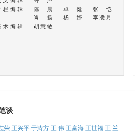
英文编辑
钟声
专栏编辑
陈晨
卓健
张恺
肖扬
杨婷
李凌月
美术编辑
胡慧敏
笔谈
赵志荣 王兴平 于涛方 王 伟 王富海 王世福 王 兰