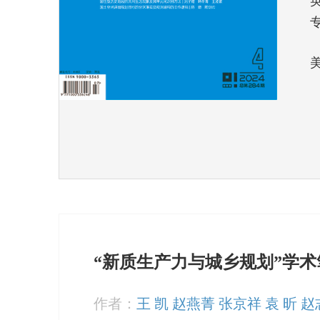
“新质生产力与城乡规划”学术
作者：
王 凯 赵燕菁 张京祥 袁 昕 