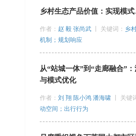
乡村生态产品价值：实现模式
作者：
赵 毅 张尚武
丨
关键词：
乡
机制；规划响应
从“站城一体”到“走廊融合”
与模式优化
作者：
刘 翔 陈小鸿 潘海啸
丨
关键
动空间；出行行为