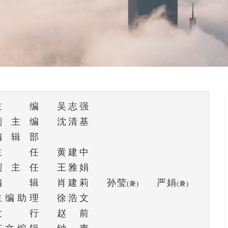
主编
吴志强
副主编
沈清基
编辑部
主任
黄建中
副主任
王雅娟
编辑
肖建莉
孙莹
严娟
(兼)
(兼)
主编助理
徐浩文
发行
赵前