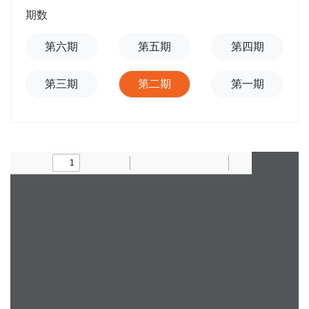
期数
第六期
第五期
第四期
第三期
第二期
第一期
Toggle
Find
Zoom
Zoom
Text
Draw
Add
Tools
Sidebar
Out
In
or
edit
images