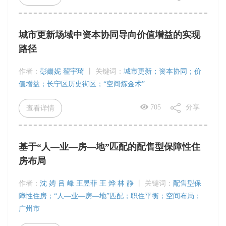
城市更新场域中资本协同导向价值增益的实现
路径
作者：
彭姗妮 翟宇琦
丨
关键词：
城市更新；资本协同；价
值增益；长宁区历史街区；“空间炼金术”
705
分享
查看详情
基于“人—业—房—地”匹配的配售型保障性住
房布局
作者：
沈 娉 吕 峰 王昱菲 王 烨 林 静
丨
关键词：
配售型保
障性住房；“人—业—房—地”匹配；职住平衡；空间布局；
广州市