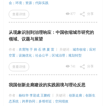
会；环境；资源；代际实践
877
分享
查看详情
从现象识别到治理响应：中国收缩城市研究的
领域、议题与展望
作者：
衣霄翔 于 帅 石 骋 夏 雷
丨
关键词：
城市收缩；应对
空置；设施优化；社会公平；区域治理；规划转型
741
分享
查看详情
我国创新走廊建设的实践困境与理论反思
作者：
杨钰华 李迎成 王鹏程
丨
关键词：
创新走廊；创新生
态系统；跨界协同；多维邻近；空间绩效