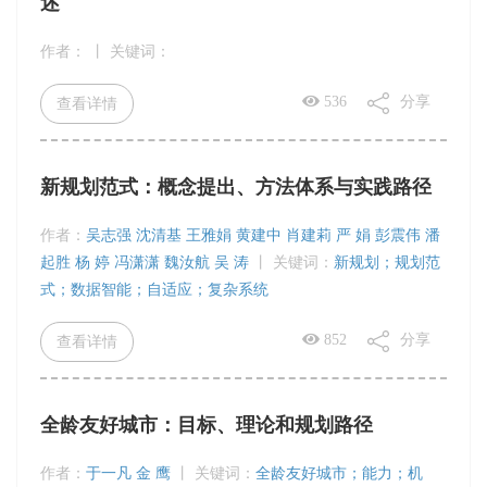
述
作者：
丨
关键词：
536
分享
查看详情
新规划范式：概念提出、方法体系与实践路径
作者：
吴志强 沈清基 王雅娟 黄建中 肖建莉 严 娟 彭震伟 潘
起胜 杨 婷 冯潇潇 魏汝航 吴 涛
丨
关键词：
新规划；规划范
式；数据智能；自适应；复杂系统
852
分享
查看详情
全龄友好城市：目标、理论和规划路径
作者：
于一凡 金 鹰
丨
关键词：
全龄友好城市；能力；机