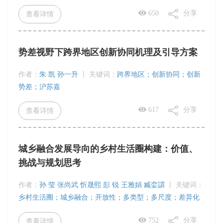
650
分享
查看详情
势差视野下跨界地区创新协同机理及引导方案
作者：
朱 凯 孙一升
丨
关键词：
跨界地区；创新协同；创新
势差；沪苏嘉
617
分享
查看详情
城乡融合发展导向的乡村生活圈构建：价值、
挑战与规划思考
作者：
孙 莹 张尚武 忻晟熙 彭 锐 王雅娟 臧娈譞
丨
关键词：
乡村生活圈；城乡融合；开放性；多类型；多尺度；差异化
752
分享
查看详情