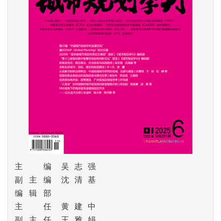
主编
吴志强
副主编
沈清基
编辑部
主任
黄建中
副主任
王雅娟