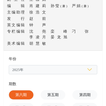
编辑
肖建莉
孙莹
严娟
(兼)
(兼)
主编助理
徐浩文
发行
赵前
英文编辑
钟声
专栏编辑
沈尧
栾峰
刁弥
李凌月
晏龙旭
美术编辑
胡慧敏
年份
期数
第六期
第五期
第四期