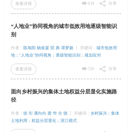
634
分享
查看详情
“人地业”协同视角的城市低效用地逐级智能识
别
作者：
陈旭阳 杨俊宴 邵 典 谭梦扬
丨
关键词：
城市低效用
地；“人地业”协同视角；逐级智能识别；规划应对
726
分享
查看详情
面向乡村振兴的集体土地权益分层显化实施路
径
作者：
徐 珩 潘向向 龚 华 仝 德
丨
关键词：
乡村振兴；集体
土地利用；权益分层显化；浙江模式